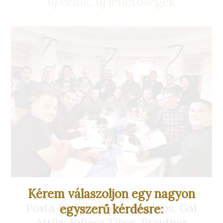
új célok, új lehetőségek
Kérem válaszoljon egy nagyon
Pósta Borház, Németh János, Gál
egyszerű kérdésre:
Attila, Juhász Tibor, Prantner