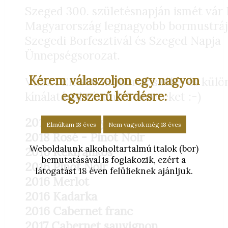
Szeged 300. születésnapján ismét vár
Magyarország legnagyobb bormustrája
Szegedi Borfesztivál és Szeged Napja
Ünnepségsorozat.
Kérem válaszoljon egy nagyon
VESZTERGOMBI borok széles és külö
egyszerű kérdésre:
kínálatával várunk Benneteket :-)
2018 Királylány
Elmúltam 18 éves
Nem vagyok még 18 éves
2018 Rosé - Pinot Noir
Weboldalunk alkoholtartalmú italok (bor)
2016 Kékfrankos
bemutatásával is foglakozik, ezért a
2016 Pinot Noir
látogatást 18 éven felülieknek ajánljuk.
2016 Merlot
2016 Kadarka
2016 Cabernet franc
2017 Cabernet sauvignon