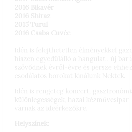
2016 Bikavér
2016 Shiraz
2015 Turul
2016 Csaba Cuvée
Idén is felejthetetlen élményekkel ga
hiszen egyedülálló a hangulat , új bar
szövődnek évről-évre és persze ehhe
csodálatos borokat kínálunk Nektek.
Idén is rengeteg koncert, gasztronómi
különlegességek, hazai kézművesipar
várnak az ideérkezőkre.
Helyszínek: