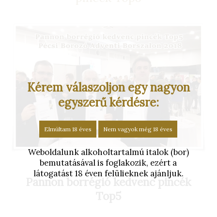
Kérem válaszoljon egy nagyon
egyszerű kérdésre:
Elmúltam 18 éves
Nem vagyok még 18 éves
Weboldalunk alkoholtartalmú italok (bor)
bemutatásával is foglakozik, ezért a
látogatást 18 éven felülieknek ajánljuk.
Pannon borrégió kedvenc pincék
Top5