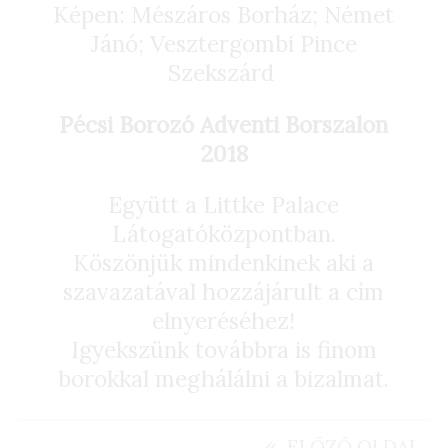
Képen: Mészáros Borház; Német
Jánó; Vesztergombi Pince
Szekszárd
Pécsi Borozó Adventi Borszalon
2018
Együtt a Littke Palace
Látogatóközpontban.
Köszönjük mindenkinek aki a
szavazatával hozzájárult a cím
elnyeréséhez!
Igyekszünk továbbra is finom
borokkal meghálálni a bizalmat.
«
ELŐZŐ OLDAL