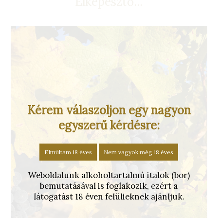
Elképesztő...
Kérem válaszoljon egy nagyon
egyszerű kérdésre:
Elmúltam 18 éves
Nem vagyok még 18 éves
Weboldalunk alkoholtartalmú italok (bor)
bemutatásával is foglakozik, ezért a
látogatást 18 éven felülieknek ajánljuk.