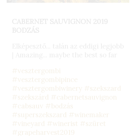
CABERNET SAUVIGNON 2019
BODZÁS
Elképesztő... talán az eddigi legjobb
| Amazing... maybe the best so far
#vesztergombi
#vesztergombipince
#vesztergombiwinery
#szekszard
#szekszárd
#cabernetsauvignon
#cabsauv
#bodzás
#superszekszard
#winemaker
#vineyard
#winerist
#szüret
#grapeharvest2019