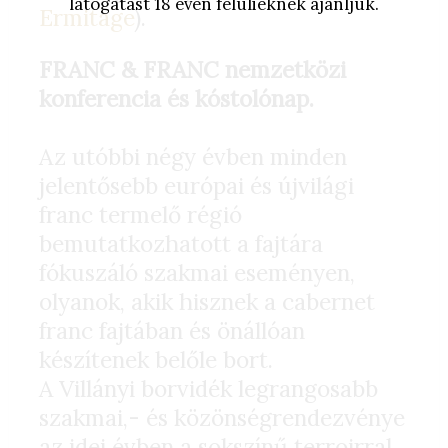
látogatást 18 éven felülieknek ajánljuk.
Ermitage
).
FRANC & FRANC nemzetközi
konferencia és kóstolónap.
Az utóbbi négy évben minden
jelentősebb európai és újvilági
franc termelő régió
bemutatkozhatott a fajtára
fókuszáló szakmai eseményen,
olyanok, akik hisznek a cabernet
franc fajtában és önállóan
készítenek belőle bort.
A Villányi borvidék legrangosabb
szakmai,- és közönségrendezvénye
az idei évben a sokszínű terroirral,