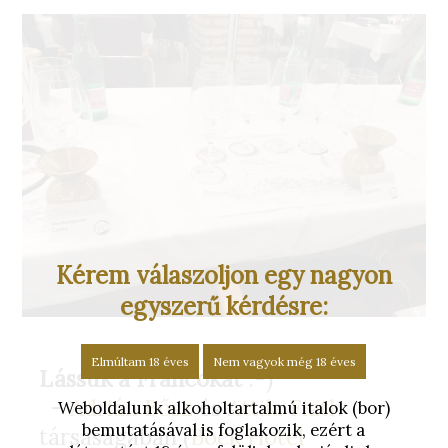
Kérem válaszoljon egy nagyon
egyszerű kérdésre:
Elmúltam 18 éves
Nem vagyok még 18 éves
Lássuk a Francokat
:-)
–
Adrián Bősz
és
Attila Fiath
Weboldalunk alkoholtartalmú italok (bor)
bemutatásával is foglakozik, ezért a
társaságában (
Bock Hotel