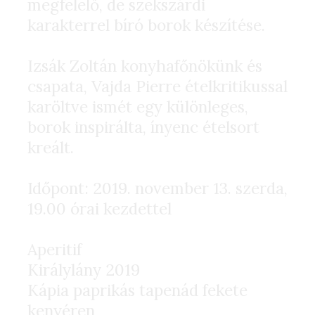
megfelelő, de szekszárdi
karakterrel bíró borok készítése.
Izsák Zoltán konyhafőnökünk és
csapata, Vajda Pierre ételkritikussal
karöltve ismét egy különleges,
borok inspirálta, ínyenc ételsort
kreált.
Időpont: 2019. november 13. szerda,
19.00 órai kezdettel
Aperitif
Királylány 2019
Kápia paprikás tapenád fekete
kenyéren