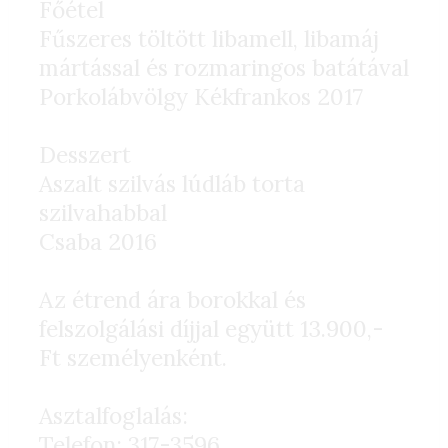
Főétel
Fűszeres töltött libamell, libamáj
mártással és rozmaringos batátával
Porkolábvölgy Kékfrankos 2017
Desszert
Aszalt szilvás lúdláb torta
szilvahabbal
Csaba 2016
Az étrend ára borokkal és
felszolgálási díjjal együtt 13.900,-
Ft személyenként.
Asztalfoglalás:
Telefon: 317-3596