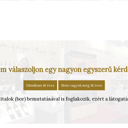
m válaszoljon egy nagyon egyszerű kérd
Elmúltam 18 éves
Nem vagyok még 18 éves
alok (bor) bemutatásával is foglakozik, ezért a látogatás