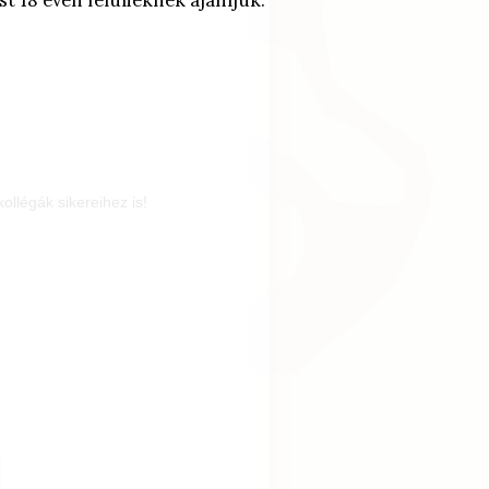
t 18 éven felülieknek ajánljuk.
ollégák sikereihez is!