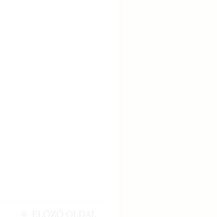
«
ELŐZŐ OLDAL