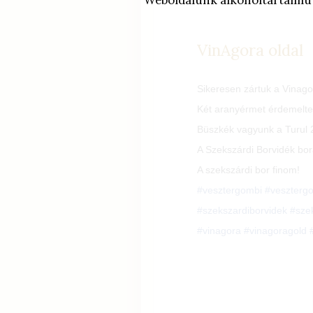
Weboldalunk alkoholtartalmú it
VinAgora oldal
Sikeresen zártuk a Vinag
Két aranyérmet érdemeltek
Büszkék vagyunk a Turul 2
A Szekszárdi Borvidék bor
A szekszárdi bor finom!
😍
#
vesztergombi
#
veszterg
#
szekszardiborvidek
#
sze
#
vinagora
#
vinagoragold