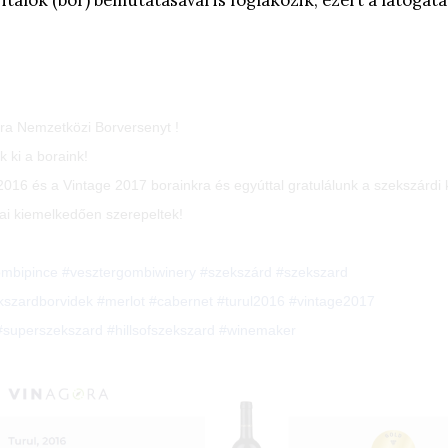
alok (bor) bemutatásával is foglakozik, ezért a látogatás
ora Nemzetközi Borversenyt !
🤩
 ki a boraink!
🥇
🥇
016 és a Vintage 2017 borainkra és egyúttal gratulálunk a szekszárdi k
ai kiemelkedően szerepeltek!
ombipince
#
vesztergombiwinery
#
szekszárd
#
szekszard
kszardborvidek
#
merlot
#
cabernet
#
turul2016
#
vintage2017
#
superszekszard
#
hillsofszekszard
#
winemaker