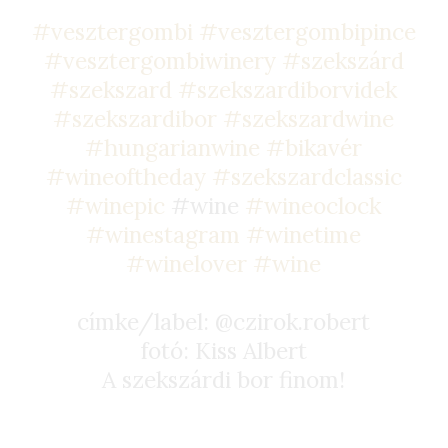
#vesztergombi
#vesztergombipince
#vesztergombiwinery
#szekszárd
#szekszard
#szekszardiborvidek
#szekszardibor
#szekszardwine
#hungarianwine
#bikavér
#wineoftheday
#szekszardclassic
#winepic
#wine
#wineoclock
#winestagram
#winetime
#winelover
#wine
címke/label: @czirok.robert
fotó: Kiss Albert
A szekszárdi bor finom!