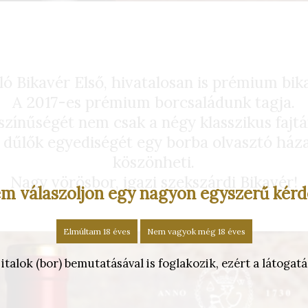
zló Bikavér Első, hivatalosan is prémium bik
A 2017-es prémium borcsaládunk tagja.
színűségét nem csak a négy klasszikus fajtá
ó dűlők egyediségét egy borba olvasztó háza
köszönheti.
Nagy vörösbor, igazi szekszárdi Bikavér!
m válaszoljon egy nagyon egyszerű kérd
Elmúltam 18 éves
Nem vagyok még 18 éves
alok (bor) bemutatásával is foglakozik, ezért a látogatás