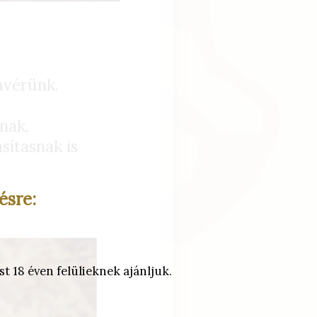
avérünk.
nak,
sítasnak is
ésre:
t 18 éven felülieknek ajánljuk.