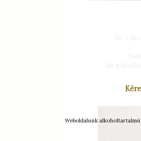
St. Lás
Sok
de a kivál
Kére
Weboldalunk alkoholtartalmú it